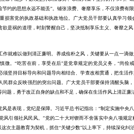
俭节约的思想永远不能丢”。铺张浪费、奢靡享乐，不仅浪费有
重损害党的执政基础和执政地位。广大党员干部要认真学习领
、贪欲是祸的道理，时刻警醒自己，坚决抵制享乐主义、奢靡之
工作就难以做到清正廉明。养成俭朴之风，关键要从一点一滴做
慎微。“吃苦在前，享受在后”是党章规定的党员义务，“尚俭
必须坚持目标导向和问题导向相结合、学查改相贯通，把生活作
人民群众反映强烈的突出问题。广大党员干部要保持清醒头脑，
等问题，勇于改正自身的缺点和不足，确保在生活作风上清正廉
党风是表现，党纪是保障。习近平总书记指出：“制定实施中央
党风引领社风民风。”党的二十大对锲而不舍落实中央八项规定
以这次主题教育为契机，抓住“关键少数”以上率下，持续深化纠