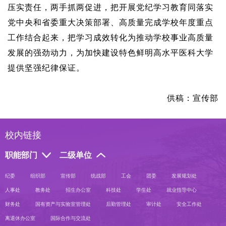
压实责任，两手抓两促进，把开展党纪学习教育同落实
党中央和省委重大决策部署、高质量完成学校年度重点
工作结合起来，把学习成效转化为推动学校事业高质量
发展的强劲动力，为加快建设特色鲜明高水平医科大学
提供坚强纪律保证。
供稿：宣传部
校内链接
职能部门
二级单位
纪委
组织部
宣传部
统战部
工会
团委
发展规划处
人事处
教务处
招生办公室
科技处
学生处
就业指导中心
财务处
国有资产与实验室管理处
后勤管理处
审计处
安全工作处
离退休办公室
国际合作与交流处