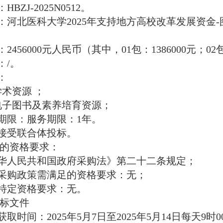
HBZJ-2025N0512。
称：河北医科大学2025年支持地方高校改革发展资金
：2456000元人民币（其中，01包：1386000元；02
：/。
：
学术资源 ；
产电子图书及素养培育资源；
行期限：
服务期限：
1年
。
不接受联合体投标。
的资格要求：
中华人民共和国政府采购法》第二十二条规定；
府采购政策需满足的资格要求：无；
的特定资格要求：
无
。
标文件
获取时间：2025年
5
月
7
日至
2025年
5
月
14
日每天
9时0