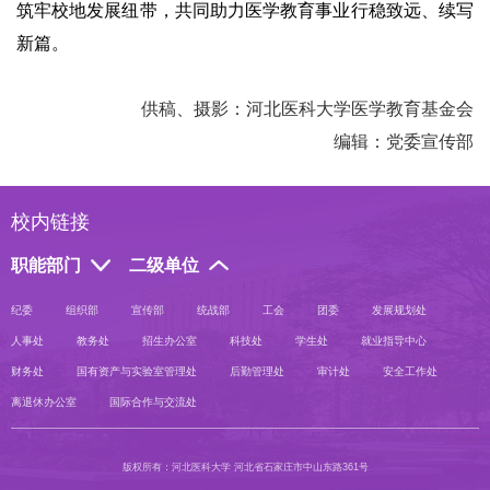
筑牢校地发展纽带，共同助力医学教育事业行稳致远、续写
新篇。
供稿、摄影：河北医科大学医学教育基金会
编辑：党委宣传部
校内链接
职能部门
二级单位
纪委
组织部
宣传部
统战部
工会
团委
发展规划处
人事处
教务处
招生办公室
科技处
学生处
就业指导中心
财务处
国有资产与实验室管理处
后勤管理处
审计处
安全工作处
离退休办公室
国际合作与交流处
版权所有：河北医科大学 河北省石家庄市中山东路361号